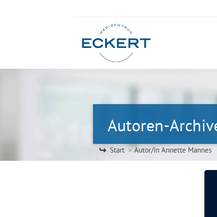
Autoren-Archiv
Sie befinden sich hier:
Start
Autor/in Annette Mannes
Interview mit Dr. med. C. Eckert 
Allgemein
Von
Annette Mannes