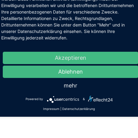
Einwilligung verarbeiten wir und die betroffenen Drittunternehmen
Ihre personenbezogenen Daten für verschiedene Zwecke.
en Eckert führt die Operation des grauen Stars viele Tausend Mal
Detaillierte Informationen zu Zweck, Rechtsgrundlagen,
 OP für die Patienten besonders sicher“…
Drittunternehmen können Sie unter dem Button "Mehr" und in
unserer Datenschutzerklärung einsehen. Sie können Ihre
Einwilligung jederzeit widerrufen.
gen von Medikamenten
8. September 2014
Akzeptieren
nnen die Sehkraft beeinträchtigen…
Ablehnen
ahr bei der Sonnenfinsternis
mehr
2. August 2014
Powered by
&
view mit Spiegel Online über die Gefahren einer Sonnenfinsternis f
Impressum
|
Datenschutzerklärung
r Star