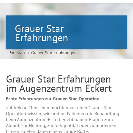
Grauer Star
Erfahrungen
Sie befinden sich hier:
Start
Grauer Star Erfahrungen
Grauer Star Erfahrungen
im Augenzentrum Eckert
Echte Erfahrungen zur Grauer-Star-Operation
Zahlreiche Menschen möchten vor einer Grauer-Star-
Operation wissen, wie andere Patienten die Behandlung
beim Augenzentrum Eckert erlebt haben. Fragen zum
Ablauf, zur Heilung, zur Sehqualität oder zu modernen
Linsen spielen dabei eine wichtige Rolle.