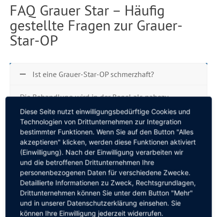
FAQ Grauer Star – Häufig
gestellte Fragen zur Grauer-
Star-OP
Ist eine Grauer-Star-OP schmerzhaft?
Die Behandlung wird in der Regel als nahezu
schmerzfrei empfunden. Während der Operation wird
Diese Seite nutzt einwilligungsbedürftige Cookies und
das Auge entsprechend vorbereitet und mit Tropfen
Technologien von Drittunternehmen zur Integration
betäubt.
bestimmter Funktionen. Wenn Sie auf den Button "Alles
akzeptieren" klicken, werden diese Funktionen aktiviert
Wie lange dauert die Heilung nach einer Grauer-
(Einwilligung). Nach der Einwilligung verarbeiten wir
Star-OP?
und die betroffenen Drittunternehmen Ihre
personenbezogenen Daten für verschiedene Zwecke.
Welche Linse ist die richtige für mich?
Detaillierte Informationen zu Zweck, Rechtsgrundlagen,
Drittunternehmen können Sie unter dem Button "Mehr"
Kann man nach der OP wieder ohne Brille sehen?
und in unserer Datenschutzerklärung einsehen. Sie
können Ihre Einwilligung jederzeit widerrufen.