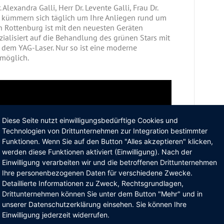
Alexandra Galli, Herr Dr. Levente Galli, Frau Dr.
t) kümmern sich täglich um Ihre Anliegen rund um
in Rottenburg ist mit den neuesten Geräten
ezialisiert auf die Behandlung des grünen Stars mit
 dem YAG-Laser. Nur so ist eine moderne
 möglich.
Diese Seite nutzt einwilligungsbedürftige Cookies und
Technologien von Drittunternehmen zur Integration bestimmter
Funktionen. Wenn Sie auf den Button "Alles akzeptieren" klicken,
werden diese Funktionen aktiviert (Einwilligung). Nach der
Einwilligung verarbeiten wir und die betroffenen Drittunternehmen
Ihre personenbezogenen Daten für verschiedene Zwecke.
Detaillierte Informationen zu Zweck, Rechtsgrundlagen,
Drittunternehmen können Sie unter dem Button "Mehr" und in
unserer Datenschutzerklärung einsehen. Sie können Ihre
Einwilligung jederzeit widerrufen.