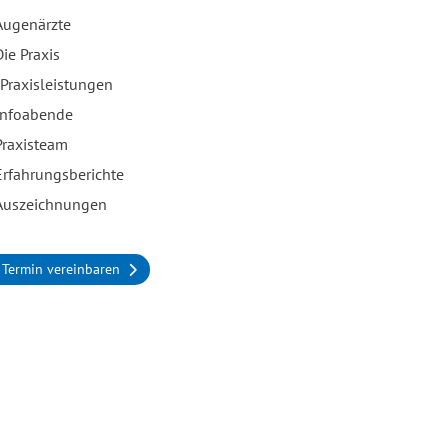
Augenärzte
Die Praxis
Praxisleistungen
Infoabende
Praxisteam
Erfahrungsberichte
Auszeichnungen
Termin vereinbaren