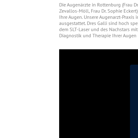
Die Augenärzte in Rottenburg (Frau Dr. 
Zevallos-Möll, Frau Dr. Sophie Ecker
Ihre Augen. Unsere Augenarzt-Praxis 
ausgestattet. Dres Galli sind hoch sp
dem SLT-Laser und des Nachstars mit
Diagnostik und Therapie Ihrer Augen