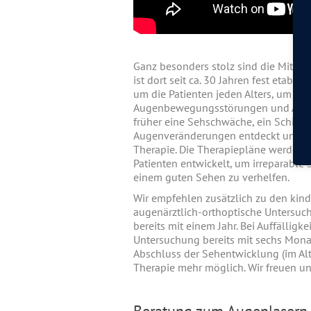
Ganz besonders stolz sind die Mitarbe
ist dort seit ca. 30 Jahren fest etabl
um die Patienten jeden Alters, um Se
Augenbewegungsstörungen und Augenz
früher eine Sehschwäche, ein Schiele
Augenveränderungen entdeckt und beh
Therapie. Die Therapiepläne werden i
Patienten entwickelt, um irreparable
einem guten Sehen zu verhelfen.
Wir empfehlen zusätzlich zu den kin
augenärztlich-orthoptische Untersuch
bereits mit einem Jahr. Bei Auffälligke
Untersuchung bereits mit sechs Mona
Abschluss der Sehentwicklung (im Alter
Therapie mehr möglich. Wir freuen un
Beratung zum Augenlasern i