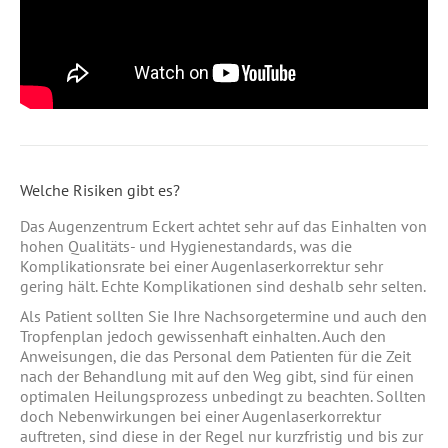
Welche Risiken gibt es?
Das Augenzentrum Eckert achtet sehr auf das Einhalten von
hohen Qualitäts- und Hygienestandards, was die
Komplikationsrate bei einer Augenlaserkorrektur sehr
gering hält. Echte Komplikationen sind deshalb sehr selten.
Als Patient sollten Sie Ihre Nachsorgetermine und auch den
Tropfenplan jedoch gewissenhaft einhalten. Auch den
Anweisungen, die das Personal dem Patienten für die Zeit
nach der Behandlung mit auf den Weg gibt, sind für einen
optimalen Heilungsprozess unbedingt zu beachten. Sollten
doch Nebenwirkungen bei einer Augenlaserkorrektur
auftreten, sind diese in der Regel nur kurzfristig und bis zur