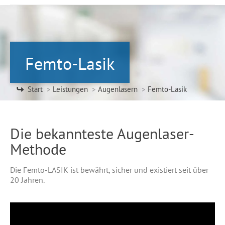
Femto-Lasik
Sie befinden sich hier:
Start
Leistungen
Augenlasern
Femto-Lasik
Die bekannteste Augenlaser-
Methode
Die Femto-LASIK ist bewährt, sicher und existiert seit über
20 Jahren.