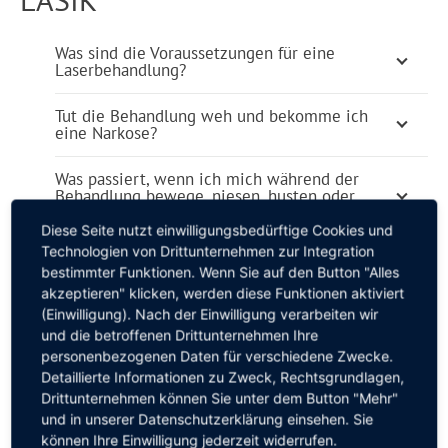
Was sind die Voraussetzungen für eine
Laserbehandlung?
Tut die Behandlung weh und bekomme ich
eine Narkose?
Was passiert, wenn ich mich während der
Behandlung bewege, niesen, husten oder
blinzeln muss?
Diese Seite nutzt einwilligungsbedürftige Cookies und
Technologien von Drittunternehmen zur Integration
Wie lange dauert die Behandlung?
bestimmter Funktionen. Wenn Sie auf den Button "Alles
akzeptieren" klicken, werden diese Funktionen aktiviert
Kann man direkt nach der Behandlung scharf
(Einwilligung). Nach der Einwilligung verarbeiten wir
sehen?
und die betroffenen Drittunternehmen Ihre
personenbezogenen Daten für verschiedene Zwecke.
Wann darf ich wieder arbeiten, schminken,
Detaillierte Informationen zu Zweck, Rechtsgrundlagen,
schwimmen gehen oder saunieren?
Drittunternehmen können Sie unter dem Button "Mehr"
und in unserer Datenschutzerklärung einsehen. Sie
Bleibt das Ergebnis stabil?
können Ihre Einwilligung jederzeit widerrufen.