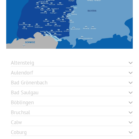
Altensteig
Aulendorf
Bad Grönenbach
Bad Saulgau
Böblingen
Bruchsal
Calw
Coburg