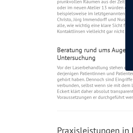
prunkvollen Räumen aus der Zeit der
oder im neuen Atelier 13 würden die 
beispielsweise im letztgenannten Ate
Christo, Jörg Immendorff und Nuss b
alle, wie wichtig eine klare Sicht für 
Kontaktlinsen vielleicht gar nicht tra
Beratung rund ums Augenla
Untersuchung
Vor der Laserbehandlung stehen ein
derjenigen Patientinnen und Patiente
gehört haben. Dennoch sind Eingriffe
verbunden, selbst wenn sie mit dem L
Eckert klärt daher absolut transparen
Voraussetzungen er durchgeführt we
Praxisleistungen in