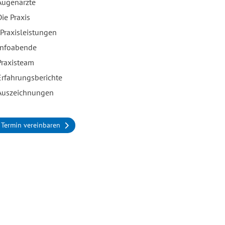
Augenärzte
Die Praxis
Praxisleistungen
Infoabende
Praxisteam
Erfahrungsberichte
Auszeichnungen
Termin vereinbaren