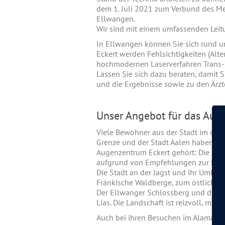
dem 1. Juli 2021 zum Verbund des Me
Ellwangen.
Wir sind mit einem umfassenden Leit
In Ellwangen können Sie sich rund 
Eckert werden Fehlsichtigkeiten (Alter
hochmodernen Laserverfahren Trans-P
Lassen Sie sich dazu beraten, damit 
und die Ergebnisse sowie zu den Är
Unser Angebot für das Aug
Viele Bewohner aus der Stadt im öst
Grenze und der Stadt Aalen haben sc
Augenzentrum Eckert gehört: Die me
aufgrund von Empfehlungen zur Beh
Die Stadt an der Jagst und ihr Umfel
Fränkische Waldberge, zum östlichen
Der Ellwanger Schlossberg und der S
Lias. Die Landschaft ist reizvoll, man
Auch bei ihren Besuchen im Alaman