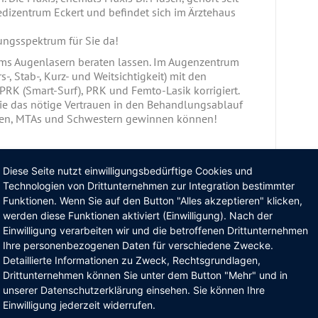
dizentrum Eckert und befindet sich im Ärztehaus
ungsspektrum für Sie da!
ums Augenlasern beraten lassen. Im Augenzentrum
s-, Stab-, Kurz- und Weitsichtigkeit) mit den
RK (Smart-Surf), PRK und Femto-Lasik korrigiert.
Sie das nötige Vertrauen in den Behandlungsablauf
zten, MTAs und Schwestern gewinnen können!
enlasern
Diese Seite nutzt einwilligungsbedürftige Cookies und
Technologien von Drittunternehmen zur Integration bestimmter
lichen Baden-Württemberg unweit der bayerischen
hon von der Expertise der Augenärzte im
Funktionen. Wenn Sie auf den Button "Alles akzeptieren" klicken,
isten Patientinnen und Patienten kommen
werden diese Funktionen aktiviert (Einwilligung). Nach der
andlung.
Einwilligung verarbeiten wir und die betroffenen Drittunternehmen
d gehören in Teilen zum Gebiet Schwäbisch-
Ihre personenbezogenen Daten für verschiedene Zwecke.
 Albvorland und zum Mittelfränkischen Becken.
Detaillierte Informationen zu Zweck, Rechtsgrundlagen,
chönenberg erreichen noch die Hochflächen des
Drittunternehmen können Sie unter dem Button "Mehr" und in
 möchte sie mit klarem Blick sehen.
unserer Datenschutzerklärung einsehen. Sie können Ihre
Einwilligung jederzeit widerrufen.
nenmuseum, im Schlossmuseum mit seinen