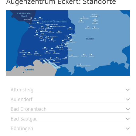
Augenzentrum Eckert: Standorte
Altensteig
Aulendorf
Bad Grönenbach
Bad Saulgau
Böblingen