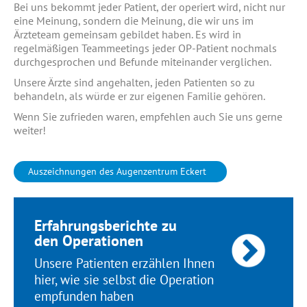
Bei uns bekommt jeder Patient, der operiert wird, nicht nur
eine Meinung, sondern die Meinung, die wir uns im
Ärzteteam gemeinsam gebildet haben. Es wird in
regelmäßigen Teammeetings jeder OP-Patient nochmals
durchgesprochen und Befunde miteinander verglichen.
Unsere Ärzte sind angehalten, jeden Patienten so zu
behandeln, als würde er zur eigenen Familie gehören.
Wenn Sie zufrieden waren, empfehlen auch Sie uns gerne
weiter!
Auszeichnungen des Augenzentrum Eckert
Erfahrungsberichte zu
den Operationen
Unsere Patienten erzählen Ihnen
hier, wie sie selbst die Operation
empfunden haben