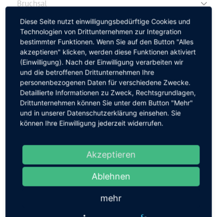
Bruchsal
Calw
Diese Seite nutzt einwilligungsbedürftige Cookies und
Technologien von Drittunternehmen zur Integration
Coburg
bestimmter Funktionen. Wenn Sie auf den Button "Alles
Ehingen
akzeptieren" klicken, werden diese Funktionen aktiviert
(Einwilligung). Nach der Einwilligung verarbeiten wir
Ellwangen
und die betroffenen Drittunternehmen Ihre
Emmendingen
personenbezogenen Daten für verschiedene Zwecke.
Detaillierte Informationen zu Zweck, Rechtsgrundlagen,
Erbach
Drittunternehmen können Sie unter dem Button "Mehr"
Filderstadt
und in unserer Datenschutzerklärung einsehen. Sie
können Ihre Einwilligung jederzeit widerrufen.
Forchheim
Friedrichshafen
Akzeptieren
Freiburg
Freiham
Ablehnen
Garmisch-Partenkirchen
mehr
Germering (Privatpraxis)