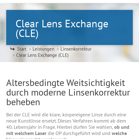
Clear Lens Exchange
(CLE)
Sie befinden sich hier:
Start
Leistungen
Linsenkorrektur
Clear Lens Exchange (CLE)
Altersbedingte Weitsichtigkeit
durch moderne Linsen­korrektur
beheben
Bei der CLE wird die klare, körpereigene Linse durch eine
neue Kunstlinse ersetzt. Dieses Verfahren kommt ab dem
40. Lebensjahr in Frage. Hierbei dürfen Sie wählen,
ob und
mit welchem Laser
die OP durchgeführt wird und
welche