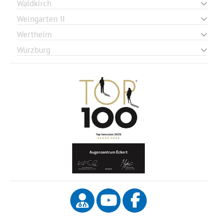
Waldkirch
Weingarten II
Wertheim
Würzburg