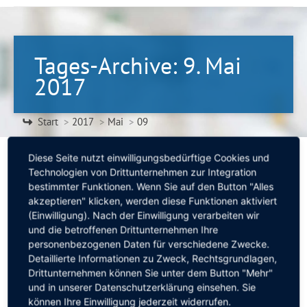
Tages-Archive:
9. Mai
2017
Sie befinden sich hier:
Start
2017
Mai
09
Diese Seite nutzt einwilligungsbedürftige Cookies und
Technologien von Drittunternehmen zur Integration
bestimmter Funktionen. Wenn Sie auf den Button "Alles
Kurzsichtigkeit durch Smartphones?
akzeptieren" klicken, werden diese Funktionen aktiviert
Allgemein
Von
Annette Mannes
9. Mai 2017
(Einwilligung). Nach der Einwilligung verarbeiten wir
und die betroffenen Drittunternehmen Ihre
09. Mai 2017
personenbezogenen Daten für verschiedene Zwecke.
Smartphones sind unsere ständigen Begleiter im
Detaillierte Informationen zu Zweck, Rechtsgrundlagen,
Alltag. Augenärzte warnen nun ausdrücklich…
Drittunternehmen können Sie unter dem Button "Mehr"
und in unserer Datenschutzerklärung einsehen. Sie
können Ihre Einwilligung jederzeit widerrufen.