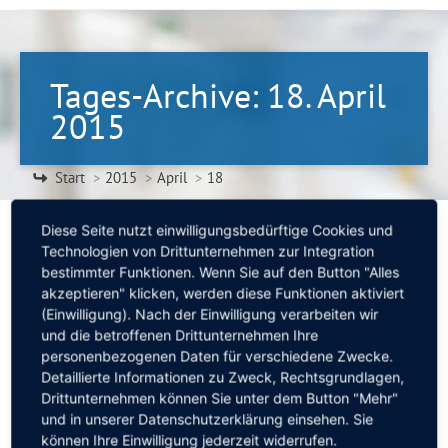
Tages-Archive:
18. April
2015
Sie befinden sich hier:
Start
2015
April
18
Diese Seite nutzt einwilligungsbedürftige Cookies und
Technologien von Drittunternehmen zur Integration
bestimmter Funktionen. Wenn Sie auf den Button "Alles
Überblick zu den Interviews mit Dr. Eckert über die
akzeptieren" klicken, werden diese Funktionen aktiviert
Gefahren und den Schutz bei der vergangenen
(Einwilligung). Nach der Einwilligung verarbeiten wir
Sonnenfinsternis
und die betroffenen Drittunternehmen Ihre
Allgemein
Von
Annette Mannes
18. April 2015
personenbezogenen Daten für verschiedene Zwecke.
Detaillierte Informationen zu Zweck, Rechtsgrundlagen,
18. April 2015
Drittunternehmen können Sie unter dem Button "Mehr"
und in unserer Datenschutzerklärung einsehen. Sie
können Ihre Einwilligung jederzeit widerrufen.