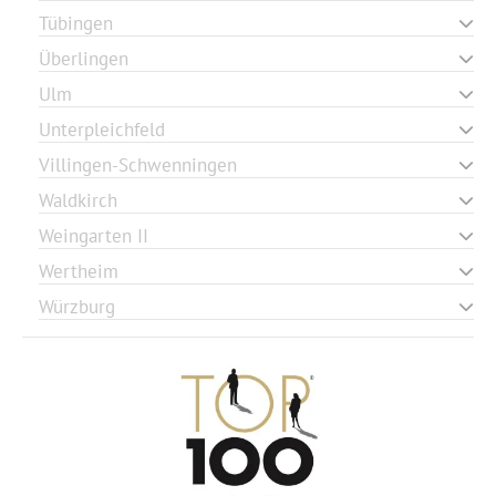
Tübingen
Überlingen
Ulm
Unterpleichfeld
Villingen-Schwenningen
Waldkirch
Weingarten II
Wertheim
Würzburg