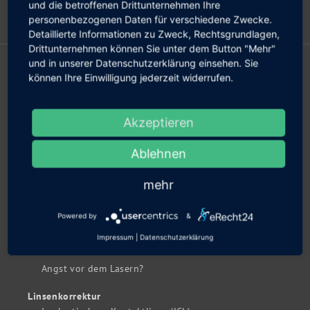
und die betroffenen Drittunternehmen Ihre
personenbezogenen Daten für verschiedene Zwecke.
Kontakt
Detaillierte Informationen zu Zweck, Rechtsgrundlagen,
Drittunternehmen können Sie unter dem Button "Mehr"
und in unserer Datenschutzerklärung einsehen. Sie
IHRE FEHLSICHTIGKEIT
können Ihre Einwilligung jederzeit widerrufen.
Kurzsichtigkeit lasern und Linsenkorrektur
Weitsichtigkeit
Hornhautverkrümmung
Akzeptieren
Alterssichtigkeit
Ablehnen
mehr
LEISTUNGEN
Augenlasern
Femto-Lasik
Powered by
&
Smart Surf (Trans-PRK)
Impressum
|
Datenschutzerklärung
PRK
Angst vor dem Lasern?
Linsenkorrektur