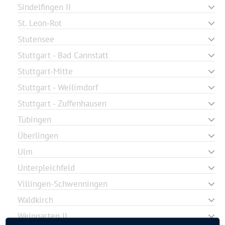
Sindelfingen II
St. Leon-Rot
Stutensee
Stuttgart - Bad Cannstatt
Stuttgart-Mitte
Stuttgart - Weilimdorf
Stuttgart - Zuffenhausen
Tübingen
Überlingen
Ulm
Unterpleichfeld
Villingen-Schwenningen
Waldkirch
Weingarten II