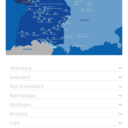
Altensteig
Aulendorf
Bad Grönenbach
Bad Saulgau
Böblingen
Bruchsal
Calw