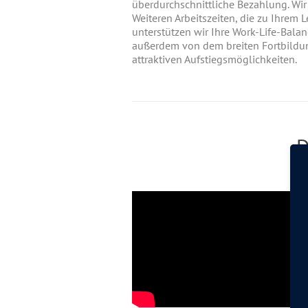
überdurchschnittliche Bezahlung. Wir
Weiteren Arbeitszeiten, die zu Ihrem 
unterstützen wir Ihre Work-Life-Balanc
außerdem von dem breiten Fortbildu
attraktiven Aufstiegsmöglichkeiten.
D