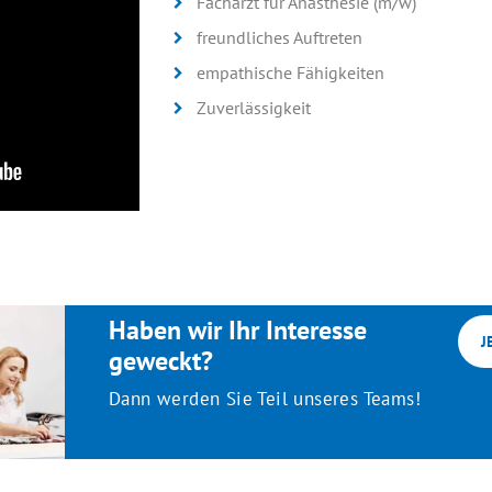
Facharzt für Anästhesie (m/w)
freundliches Auftreten
empathische Fähigkeiten
Zuverlässigkeit
Haben wir Ihr Interesse
J
geweckt?
Dann werden Sie Teil unseres Teams!