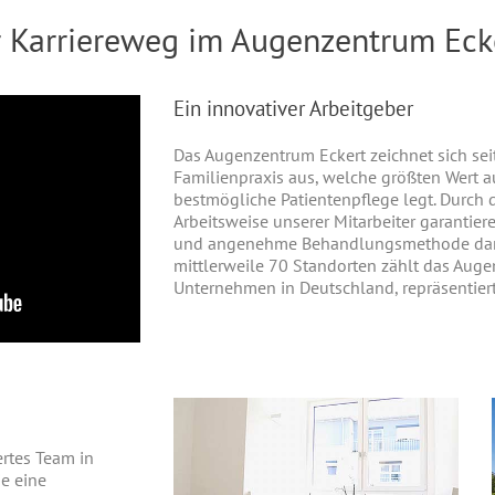
r Karriereweg im Augenzentrum Eck
Ein innovativer Arbeitgeber
Das Augenzentrum Eckert zeichnet sich sei
Familienpraxis aus, welche größten Wert 
bestmögliche Patientenpflege legt. Durch d
Arbeitsweise unserer Mitarbeiter garantier
und angenehme Behandlungsmethode dank
mittlerweile 70 Standorten zählt das Auge
Unternehmen in Deutschland, repräsentiert
ertes Team in
ie eine