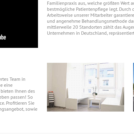
Familienpraxis aus, welche größten Wert 
bestmögliche Patientenpflege legt. Durch d
Arbeitsweise unserer Mitarbeiter garantie
und angenehme Behandlungsmethode dank
mittlerweile 20 Standorten zählt das Auge
Unternehmen in Deutschland, repräsentiert
ertes Team in
ie eine
 bieten Ihnen des
Leben passen! So
e. Profitieren Sie
ngsangebot, sowie