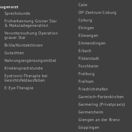
Calw
Augenarzt
OP-Zentrum Coburg
Sprechstunde
Coburg
Früherkennung Grüner Star
& Makuladegeneration
Ehingen
Voruntersuchung Operation
Ellwangen
grauer Star
Emmendingen
Brille/Kontaktlinsen
Erbach
Gutachten
Filderstadt
Nahrungsergänzungsmittel
Forchheim
Kindersprechstunde
Freiburg
Eyetronic-Therapie bei
Gesichtsfeldausfällen
Freiham
E-Eye-Therapie
Friedrichshafen
Garmisch-Partenkirchen
Germering (Privatpraxis)
Germersheim
Giengen an der Brenz
Göppingen