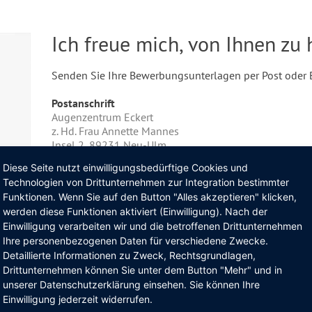
Ich freue mich, von Ihnen zu 
Senden Sie Ihre Bewerbungsunterlagen per Post oder 
Postanschrift
Augenzentrum Eckert
z. Hd. Frau Annette Mannes
Insel 2, 89231 Neu-Ulm
Diese Seite nutzt einwilligungsbedürftige Cookies und
0731 / 26 20 70 10
Technologien von Drittunternehmen zur Integration bestimmter
bewerbung@augenzentrum-eckert.de
Funktionen. Wenn Sie auf den Button "Alles akzeptieren" klicken,
werden diese Funktionen aktiviert (Einwilligung). Nach der
Einwilligung verarbeiten wir und die betroffenen Drittunternehmen
Ihre personenbezogenen Daten für verschiedene Zwecke.
Detaillierte Informationen zu Zweck, Rechtsgrundlagen,
Drittunternehmen können Sie unter dem Button "Mehr" und in
unserer Datenschutzerklärung einsehen. Sie können Ihre
Einwilligung jederzeit widerrufen.