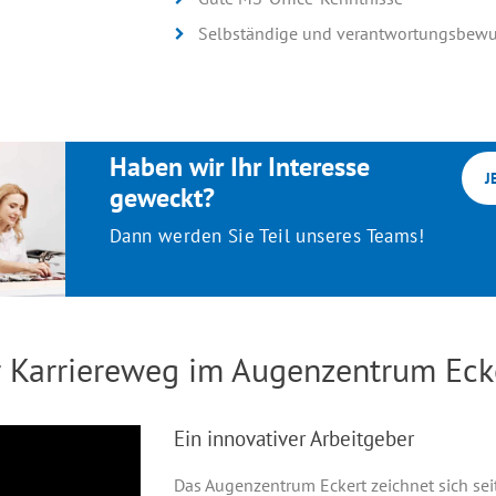
Selbständige und verantwortungsbewus
Haben wir Ihr Interesse
J
geweckt?
Dann werden Sie Teil unseres Teams!
r Karriereweg im Augenzentrum Eck
Ein innovativer Arbeitgeber
Das Augenzentrum Eckert zeichnet sich sei