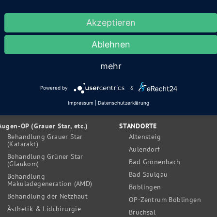
Akzeptieren
Ablehnen
mehr
Powered by
&
Impressum
|
Datenschutzerklärung
Augen-OP (Grauer Star, etc.)
STANDORTE
Behandlung Grauer Star
Altensteig
(Katarakt)
Aulendorf
Behandlung Grüner Star
Bad Grönenbach
(Glaukom)
Bad Saulgau
Behandlung
Makuladegeneration (AMD)
Böblingen
Behandlung der Netzhaut
OP-Zentrum Böblingen
Ästhetik & Lidchirurgie
Bruchsal