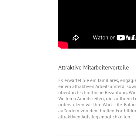
Attraktive Mitarbeitervorteile
Es erwartet Sie ein familiäres, engagi
einem attraktiven Arbeitsumfeld, sow
überdurchschnittliche Bezahlung. Wir
Weiteren Arbeitszeiten, die zu Ihrem 
unterstützen wir Ihre Work-Life-Balanc
außerdem von dem breiten Fortbildu
attraktiven Aufstiegsmöglichkeiten.