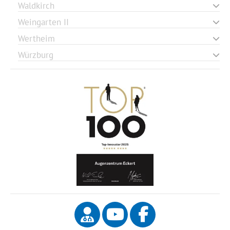
Waldkirch
Weingarten II
Wertheim
Würzburg