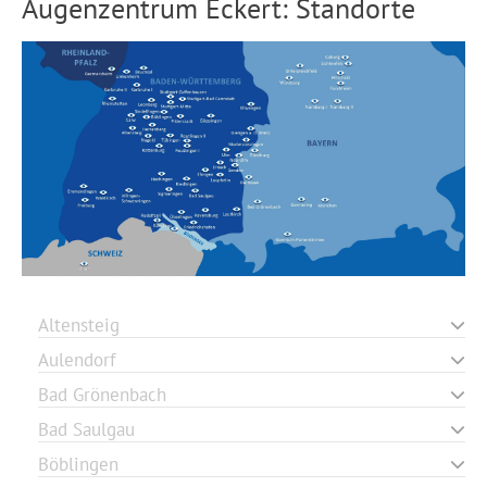
Augenzentrum Eckert: Standorte
Altensteig
Aulendorf
Bad Grönenbach
Bad Saulgau
Böblingen