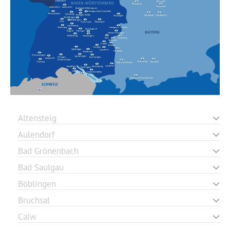
Altensteig
Aulendorf
Bad Grönenbach
Bad Saulgau
Böblingen
Bruchsal
Calw