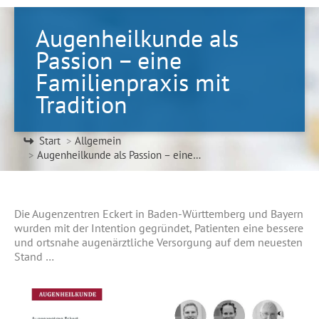
Augenheilkunde als
Passion – eine
Familienpraxis mit
Tradition
Sie befinden sich hier:
Start
Allgemein
Augenheilkunde als Passion – eine…
Die Augenzentren Eckert in Baden-Württemberg und Bayern
wurden mit der Intention gegründet, Patienten eine bessere
und ortsnahe augenärztliche Versorgung auf dem neuesten
Stand …