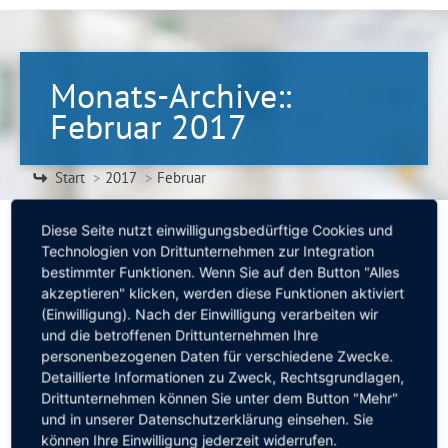
Monats-Archive::
Februar 2017
Sie befinden sich hier:
Start
2017
Februar
Diese Seite nutzt einwilligungsbedürftige Cookies und
Technologien von Drittunternehmen zur Integration
bestimmter Funktionen. Wenn Sie auf den Button "Alles
akzeptieren" klicken, werden diese Funktionen aktiviert
Messestand auf der „Leben, Wohnen, Freizeit“
(Einwilligung). Nach der Einwilligung verarbeiten wir
Allgemein
Von
Annette Mannes
9. Februar 2017
und die betroffenen Drittunternehmen Ihre
personenbezogenen Daten für verschiedene Zwecke.
09. Februar 2017
Detaillierte Informationen zu Zweck, Rechtsgrundlagen,
Das Augenzentrum Eckert ist vom 11. bis zum 19.
Drittunternehmen können Sie unter dem Button "Mehr"
März 2017 mit einem Messestand auf der Messe
und in unserer Datenschutzerklärung einsehen. Sie
„Leben, Wohnen, Freizeit“ vertreten. Wir freuen uns
können Ihre Einwilligung jederzeit widerrufen.
herzlich, Sie dort begrüßen zu dürfen.