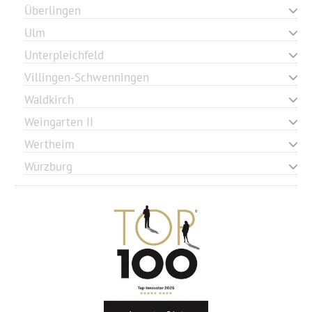
Überlingen
Ulm
Unterpleichfeld
Villingen-Schwenningen
Waldkirch
Weingarten II
Wertheim
Würzburg