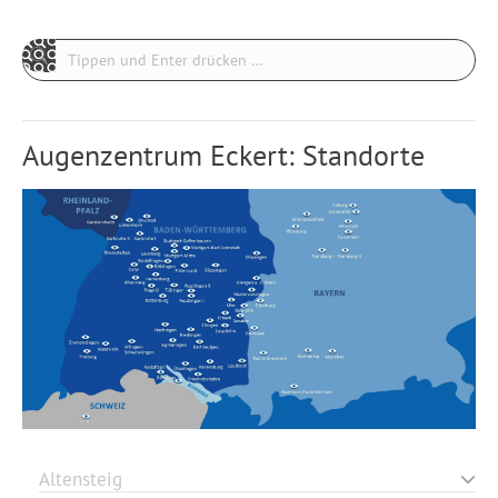
Search:
Augenzentrum Eckert: Standorte
Altensteig