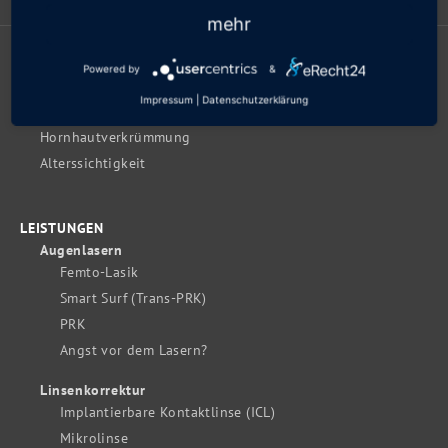
Kontakt
mehr
IHRE FEHLSICHTIGKEIT
Powered by
&
Kurzsichtigkeit lasern und Linsenkorrektur
Impressum
|
Datenschutzerklärung
Weitsichtigkeit
Hornhautverkrümmung
Alterssichtigkeit
LEISTUNGEN
Augenlasern
Femto-Lasik
Smart Surf (Trans-PRK)
PRK
Angst vor dem Lasern?
Linsenkorrektur
Implantierbare Kontaktlinse (ICL)
Mikrolinse