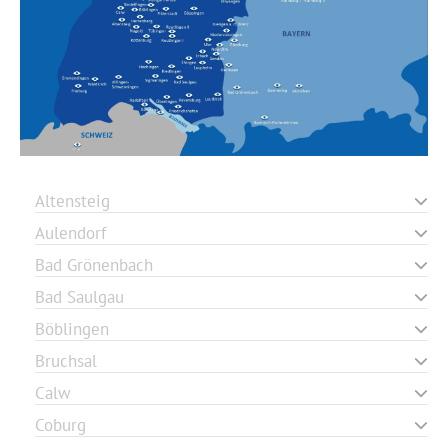
Altensteig
Aulendorf
Bad Grönenbach
Bad Saulgau
Böblingen
Bruchsal
Calw
Coburg