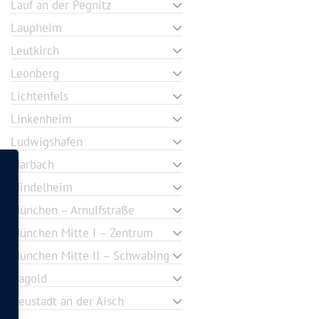
Lauf an der Pegnitz
Laupheim
Leutkirch
Leonberg
Lichtenfels
Linkenheim
Ludwigshafen
Marbach
Mindelheim
München – Arnulfstraße
München Mitte I – Zentrum
München Mitte II – Schwabing
Nagold
Neustadt an der Aisch