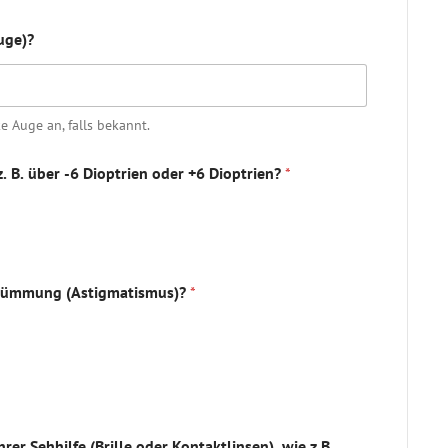
uge)?
ke Auge an, falls bekannt.
. B. über -6 Dioptrien oder +6 Dioptrien?
*
rkrümmung (Astigmatismus)?
*
er Sehhilfe (Brille oder Kontaktlinsen), wie z.B.