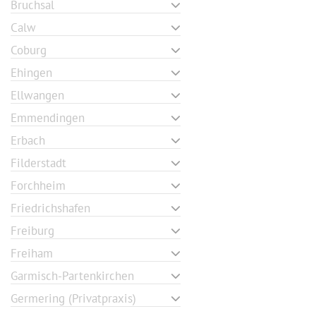
Bruchsal
Calw
Coburg
Ehingen
Ellwangen
Emmendingen
Erbach
Filderstadt
Forchheim
Friedrichshafen
Freiburg
Freiham
Garmisch-Partenkirchen
Germering (Privatpraxis)