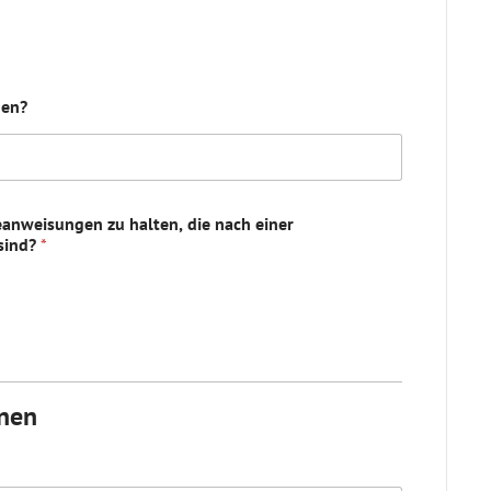
gen?
geanweisungen zu halten, die nach einer
sind?
*
onen