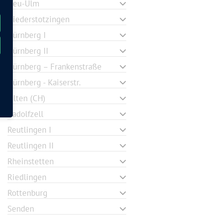
Neu-Ulm
Niederstotzingen
Nürnberg I
Nürnberg II
Nürnberg – Frankenstraße
Nürnberg - Kaiserstr.
Olten (CH)
Radolfzell
Reutlingen I
Reutlingen II
Rheinstetten
Riedlingen
Rottenburg
Senden