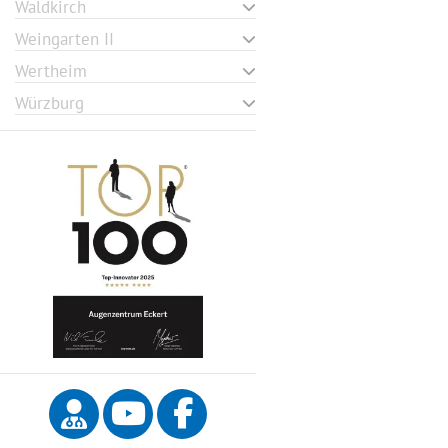
Waldkirch
Weingarten II
Wertheim
Würzburg