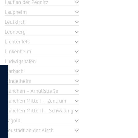
Lauf an der Pegnitz
Laupheim
Leutkirch
Leonberg
Lichtenfels
Linkenheim
Ludwigshafen
Marbach
Mindelheim
München – Arnulfstraße
München Mitte I – Zentrum
München Mitte II – Schwabing
Nagold
Neustadt an der Aisch