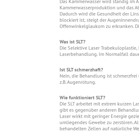
Das Kammerwasser wird ständig im Au
Kammerwasserproduktion und das Abf
Dadurch wird die Gesundheit der Lins
blockiert ist, steigt der Augeninnend
Offenwinkelglaukom zu erkranken. Die
Was ist SLT?
Die Selektive Laser Trabekuloplastie,
Laserbehandlung. Im Normalfall dau
Ist SLT schmerzhaft?
Nein, die Behandlung ist schmerzfrei
z.B. Augenrötung.
Wie funktioniert SLT?
Die SLT arbeitet mit extrem kurzen L
gibt es gegenüber anderen Behandlu
Laser wirkt mit geringer Energie gezi
umliegendes Gewebe zu zerstören. Al
behandelten Zellen auf natürliche We