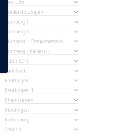
Neu-Ulm
Niederstotzingen
Nürnberg I
Nürnberg II
Nürnberg – Frankenstraße
Nürnberg - Kaiserstr.
Olten (CH)
Radolfzell
Reutlingen I
Reutlingen II
Rheinstetten
Riedlingen
Rottenburg
Senden