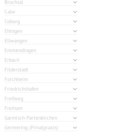
Bruchsal
Calw
Coburg
Ehingen
Ellwangen
Emmendingen
Erbach
Filderstadt
Forchheim
Friedrichshafen
Freiburg
Freiham
Garmisch-Partenkirchen
Germering (Privatpraxis)