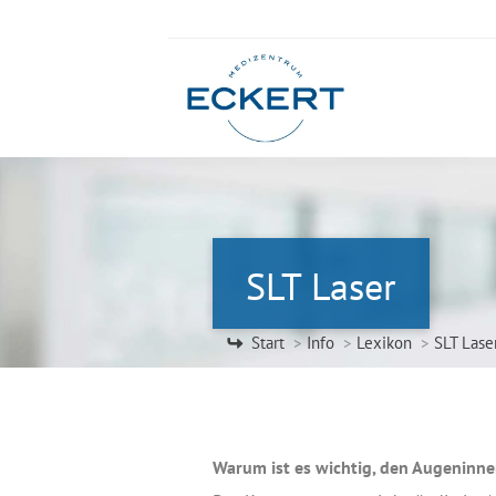
SLT Laser
Sie befinden sich hier:
Start
Info
Lexikon
SLT Lase
Warum ist es wichtig, den Augeninn