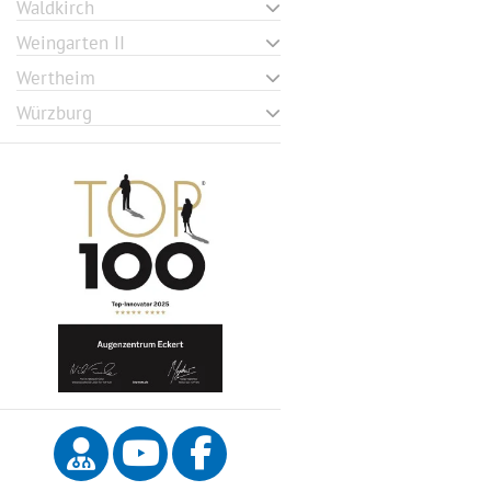
Waldkirch
Weingarten II
Wertheim
Würzburg